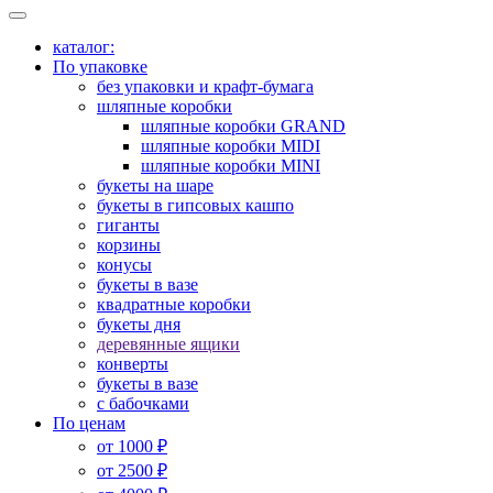
каталог:
По упаковке
без упаковки и крафт-бумага
шляпные коробки
шляпные коробки GRAND
шляпные коробки MIDI
шляпные коробки MINI
букеты на шаре
букеты в гипсовых кашпо
гиганты
корзины
конусы
букеты в вазе
квадратные коробки
букеты дня
деревянные ящики
конверты
букеты в вазе
с бабочками
По ценам
от 1000 ₽
от 2500 ₽