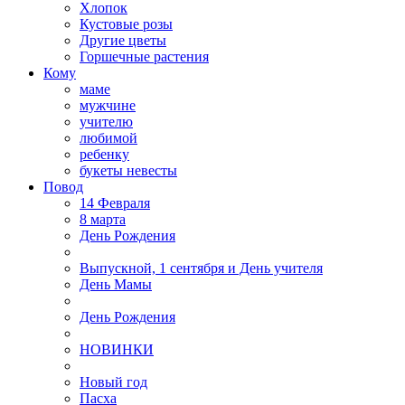
Хлопок
Кустовые розы
Другие цветы
Горшечные растения
Кому
маме
мужчине
учителю
любимой
ребенку
букеты невесты
Повод
14 Февраля
8 марта
День Рождения
Выпускной, 1 сентября и День учителя
День Мамы
День Рождения
НОВИНКИ
Новый год
Пасха