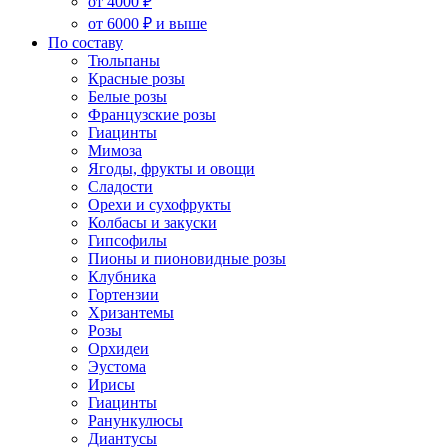
от 4000 ₽
от 6000 ₽ и выше
По составу
Тюльпаны
Красные розы
Белые розы
Французские розы
Гиацинты
Мимоза
Ягоды, фрукты и овощи
Сладости
Орехи и сухофрукты
Колбасы и закуски
Гипсофилы
Пионы и пионовидные розы
Клубника
Гортензии
Хризантемы
Розы
Орхидеи
Эустома
Ирисы
Гиацинты
Ранункулюсы
Диантусы