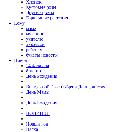
Хлопок
Кустовые розы
Другие цветы
Горшечные растения
Кому
маме
мужчине
учителю
любимой
ребенку
букеты невесты
Повод
14 Февраля
8 марта
День Рождения
Выпускной, 1 сентября и День учителя
День Мамы
День Рождения
НОВИНКИ
Новый год
Пасха