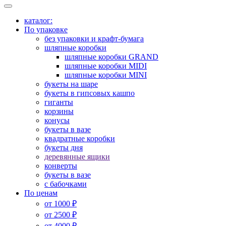
каталог:
По упаковке
без упаковки и крафт-бумага
шляпные коробки
шляпные коробки GRAND
шляпные коробки MIDI
шляпные коробки MINI
букеты на шаре
букеты в гипсовых кашпо
гиганты
корзины
конусы
букеты в вазе
квадратные коробки
букеты дня
деревянные ящики
конверты
букеты в вазе
с бабочками
По ценам
от 1000 ₽
от 2500 ₽
от 4000 ₽