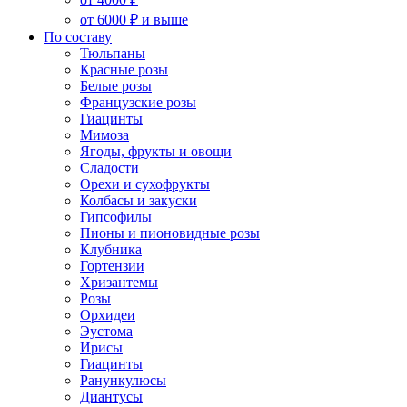
от 6000 ₽ и выше
По составу
Тюльпаны
Красные розы
Белые розы
Французские розы
Гиацинты
Мимоза
Ягоды, фрукты и овощи
Сладости
Орехи и сухофрукты
Колбасы и закуски
Гипсофилы
Пионы и пионовидные розы
Клубника
Гортензии
Хризантемы
Розы
Орхидеи
Эустома
Ирисы
Гиацинты
Ранункулюсы
Диантусы