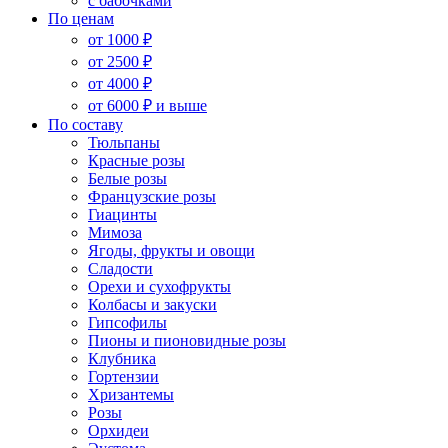
с бабочками
По ценам
от 1000 ₽
от 2500 ₽
от 4000 ₽
от 6000 ₽ и выше
По составу
Тюльпаны
Красные розы
Белые розы
Французские розы
Гиацинты
Мимоза
Ягоды, фрукты и овощи
Сладости
Орехи и сухофрукты
Колбасы и закуски
Гипсофилы
Пионы и пионовидные розы
Клубника
Гортензии
Хризантемы
Розы
Орхидеи