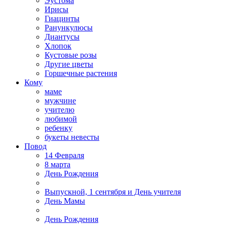
Эустома
Ирисы
Гиацинты
Ранункулюсы
Диантусы
Хлопок
Кустовые розы
Другие цветы
Горшечные растения
Кому
маме
мужчине
учителю
любимой
ребенку
букеты невесты
Повод
14 Февраля
8 марта
День Рождения
Выпускной, 1 сентября и День учителя
День Мамы
День Рождения