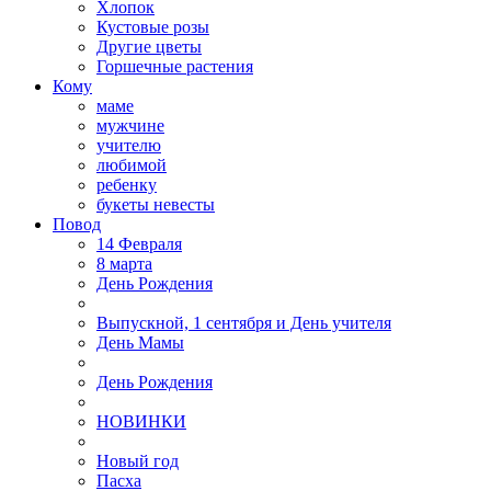
Хлопок
Кустовые розы
Другие цветы
Горшечные растения
Кому
маме
мужчине
учителю
любимой
ребенку
букеты невесты
Повод
14 Февраля
8 марта
День Рождения
Выпускной, 1 сентября и День учителя
День Мамы
День Рождения
НОВИНКИ
Новый год
Пасха