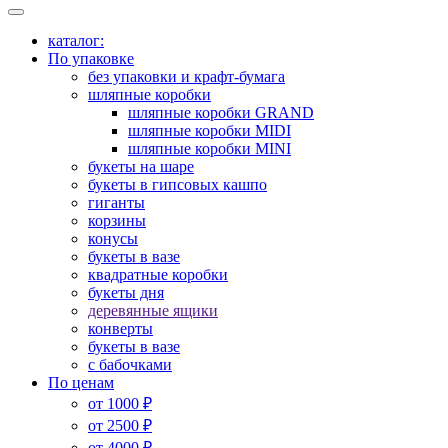
каталог:
По упаковке
без упаковки и крафт-бумага
шляпные коробки
шляпные коробки GRAND
шляпные коробки MIDI
шляпные коробки MINI
букеты на шаре
букеты в гипсовых кашпо
гиганты
корзины
конусы
букеты в вазе
квадратные коробки
букеты дня
деревянные ящики
конверты
букеты в вазе
с бабочками
По ценам
от 1000 ₽
от 2500 ₽
от 4000 ₽