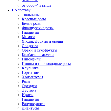
от 6000 ₽ и выше
По составу
Тюльпаны
Красные розы
Белые розы
Французские розы
Гиацинты
Мимоза
Ягоды, фрукты и овощи
Сладости
Орехи и сухофрукты
Колбасы и закуски
Гипсофилы
Пионы и пионовидные розы
Клубника
Гортензии
Хризантемы
Розы
Орхидеи
Эустома
Ирисы
Гиацинты
Ранункулюсы
Диантусы