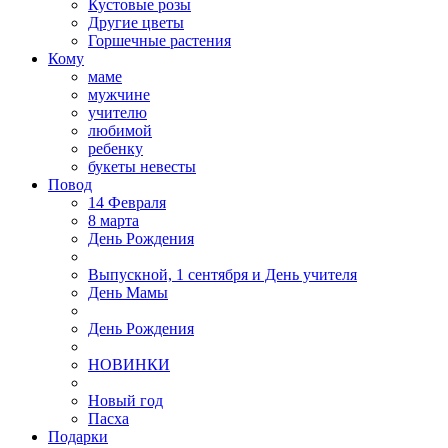
Кустовые розы
Другие цветы
Горшечные растения
Кому
маме
мужчине
учителю
любимой
ребенку
букеты невесты
Повод
14 Февраля
8 марта
День Рождения
Выпускной, 1 сентября и День учителя
День Мамы
День Рождения
НОВИНКИ
Новый год
Пасха
Подарки