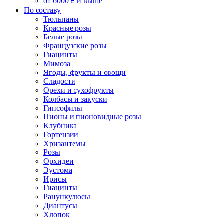
от 6000 ₽ и выше
По составу
Тюльпаны
Красные розы
Белые розы
Французские розы
Гиацинты
Мимоза
Ягоды, фрукты и овощи
Сладости
Орехи и сухофрукты
Колбасы и закуски
Гипсофилы
Пионы и пионовидные розы
Клубника
Гортензии
Хризантемы
Розы
Орхидеи
Эустома
Ирисы
Гиацинты
Ранункулюсы
Диантусы
Хлопок