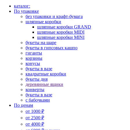
каталог:
По упаковке
без упаковки и крафт-бумага
шляпные коробки
шляпные коробки GRAND
шляпные коробки MIDI
шляпные коробки MINI
букеты на шаре
букеты в гипсовых кашпо
гиганты
корзины
конусы
букеты в вазе
квадратные коробки
букеты дня
деревянные ящики
конверты
букеты в вазе
с бабочками
По ценам
от 1000 ₽
от 2500 ₽
от 4000 ₽