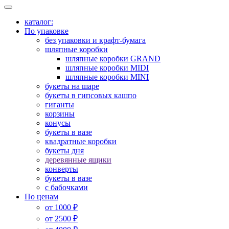
каталог:
По упаковке
без упаковки и крафт-бумага
шляпные коробки
шляпные коробки GRAND
шляпные коробки MIDI
шляпные коробки MINI
букеты на шаре
букеты в гипсовых кашпо
гиганты
корзины
конусы
букеты в вазе
квадратные коробки
букеты дня
деревянные ящики
конверты
букеты в вазе
с бабочками
По ценам
от 1000 ₽
от 2500 ₽