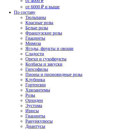
от 4000 ₽
от 6000 ₽ и выше
По составу
Тюльпаны
Красные розы
Белые розы
Французские розы
Гиацинты
Мимоза
Ягоды, фрукты и овощи
Сладости
Орехи и сухофрукты
Колбасы и закуски
Гипсофилы
Пионы и пионовидные розы
Клубника
Гортензии
Хризантемы
Розы
Орхидеи
Эустома
Ирисы
Гиацинты
Ранункулюсы
Диантусы