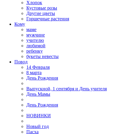
Хлопок
Кустовые розы
Другие цветы
Горшечные растения
Кому
маме
мужчине
учителю
любимой
ребенку
букеты невесты
Повод
14 Февраля
8 марта
День Рождения
Выпускной, 1 сентября и День учителя
День Мамы
День Рождения
НОВИНКИ
Новый год
Пасха