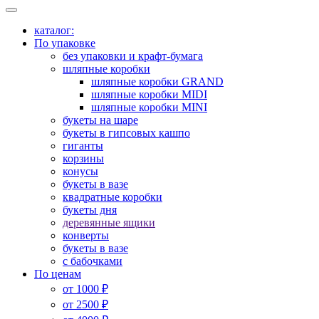
каталог:
По упаковке
без упаковки и крафт-бумага
шляпные коробки
шляпные коробки GRAND
шляпные коробки MIDI
шляпные коробки MINI
букеты на шаре
букеты в гипсовых кашпо
гиганты
корзины
конусы
букеты в вазе
квадратные коробки
букеты дня
деревянные ящики
конверты
букеты в вазе
с бабочками
По ценам
от 1000 ₽
от 2500 ₽