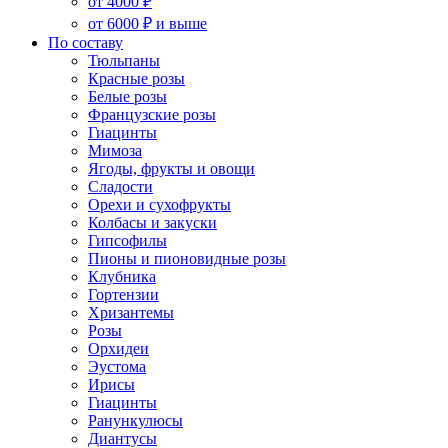
от 4000 ₽
от 6000 ₽ и выше
По составу
Тюльпаны
Красные розы
Белые розы
Французские розы
Гиацинты
Мимоза
Ягоды, фрукты и овощи
Сладости
Орехи и сухофрукты
Колбасы и закуски
Гипсофилы
Пионы и пионовидные розы
Клубника
Гортензии
Хризантемы
Розы
Орхидеи
Эустома
Ирисы
Гиацинты
Ранункулюсы
Диантусы