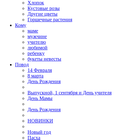
Хлопок
Кустовые розы
Другие цветы
Горшечные растения
Кому
маме
мужчине
учителю
любимой
ребенку
букеты невесты
Повод
14 Февраля
8 марта
День Рождения
Выпускной, 1 сентября и День учителя
День Мамы
День Рождения
НОВИНКИ
Новый год
Пасха