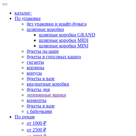
каталог:
По упаковке
без упаковки и крафт-бумага
шляпные коробки
шляпные коробки GRAND
шляпные коробки MIDI
шляпные коробки MINI
букеты на шаре
букеты в гипсовых кашпо
гиганты
корзины
конусы
букеты в вазе
квадратные коробки
букеты дня
деревянные ящики
конверты
букеты в вазе
с бабочками
По ценам
от 1000 ₽
от 2500 ₽