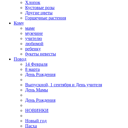
Хлопок
Кустовые розы
Другие цветы
Горшечные растения
Кому
маме
мужчине
учителю
любимой
ребенку
букеты невесты
Повод
14 Февраля
8 марта
День Рождения
Выпускной, 1 сентября и День учителя
День Мамы
День Рождения
НОВИНКИ
Новый год
Пасха