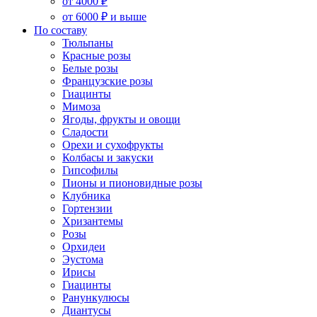
от 4000 ₽
от 6000 ₽ и выше
По составу
Тюльпаны
Красные розы
Белые розы
Французские розы
Гиацинты
Мимоза
Ягоды, фрукты и овощи
Сладости
Орехи и сухофрукты
Колбасы и закуски
Гипсофилы
Пионы и пионовидные розы
Клубника
Гортензии
Хризантемы
Розы
Орхидеи
Эустома
Ирисы
Гиацинты
Ранункулюсы
Диантусы