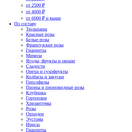
от 2500 ₽
от 4000 ₽
от 6000 ₽ и выше
По составу
Тюльпаны
Красные розы
Белые розы
Французские розы
Гиацинты
Мимоза
Ягоды, фрукты и овощи
Сладости
Орехи и сухофрукты
Колбасы и закуски
Гипсофилы
Пионы и пионовидные розы
Клубника
Гортензии
Хризантемы
Розы
Орхидеи
Эустома
Ирисы
Гиацинты