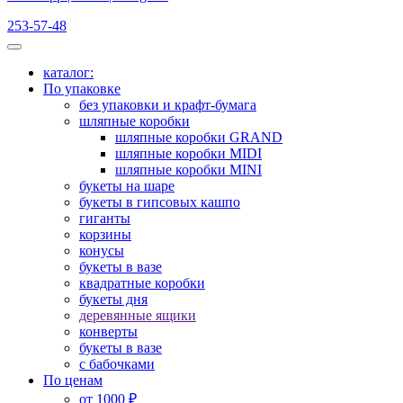
253-57-48
каталог:
По упаковке
без упаковки и крафт-бумага
шляпные коробки
шляпные коробки GRAND
шляпные коробки MIDI
шляпные коробки MINI
букеты на шаре
букеты в гипсовых кашпо
гиганты
корзины
конусы
букеты в вазе
квадратные коробки
букеты дня
деревянные ящики
конверты
букеты в вазе
с бабочками
По ценам
от 1000 ₽