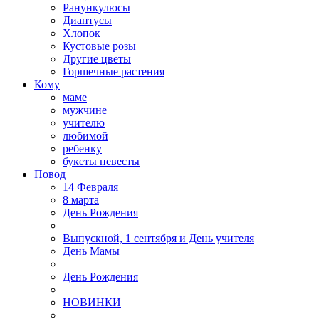
Ранункулюсы
Диантусы
Хлопок
Кустовые розы
Другие цветы
Горшечные растения
Кому
маме
мужчине
учителю
любимой
ребенку
букеты невесты
Повод
14 Февраля
8 марта
День Рождения
Выпускной, 1 сентября и День учителя
День Мамы
День Рождения
НОВИНКИ