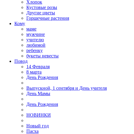
Хлопок
Кустовые розы
Другие цветы
Горшечные растения
Кому
маме
мужчине
учителю
любимой
ребенку
букеты невесты
Повод
14 Февраля
8 марта
День Рождения
Выпускной, 1 сентября и День учителя
День Мамы
День Рождения
НОВИНКИ
Новый год
Пасха