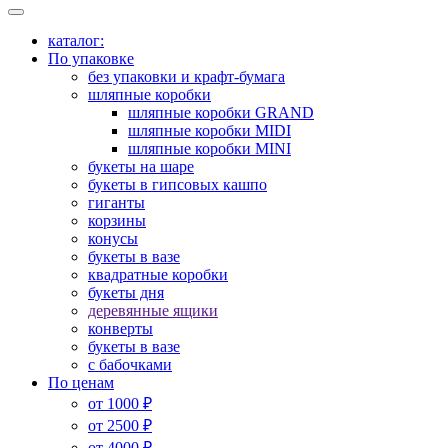
каталог:
По упаковке
без упаковки и крафт-бумага
шляпные коробки
шляпные коробки GRAND
шляпные коробки MIDI
шляпные коробки MINI
букеты на шаре
букеты в гипсовых кашпо
гиганты
корзины
конусы
букеты в вазе
квадратные коробки
букеты дня
деревянные ящики
конверты
букеты в вазе
с бабочками
По ценам
от 1000 ₽
от 2500 ₽
от 4000 ₽