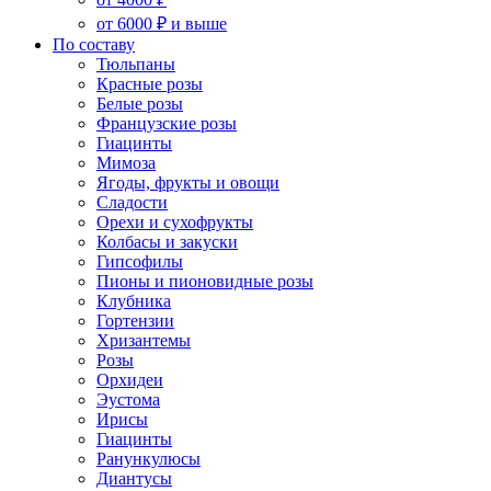
от 6000 ₽ и выше
По составу
Тюльпаны
Красные розы
Белые розы
Французские розы
Гиацинты
Мимоза
Ягоды, фрукты и овощи
Сладости
Орехи и сухофрукты
Колбасы и закуски
Гипсофилы
Пионы и пионовидные розы
Клубника
Гортензии
Хризантемы
Розы
Орхидеи
Эустома
Ирисы
Гиацинты
Ранункулюсы
Диантусы