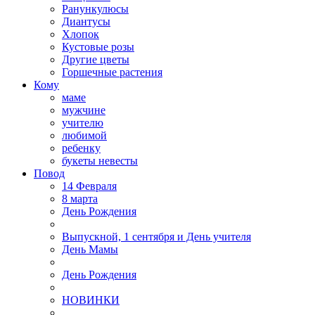
Ранункулюсы
Диантусы
Хлопок
Кустовые розы
Другие цветы
Горшечные растения
Кому
маме
мужчине
учителю
любимой
ребенку
букеты невесты
Повод
14 Февраля
8 марта
День Рождения
Выпускной, 1 сентября и День учителя
День Мамы
День Рождения
НОВИНКИ