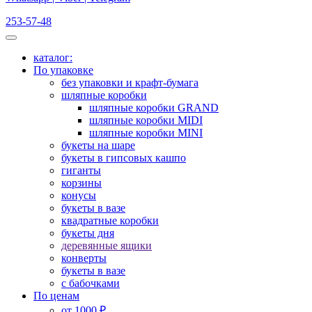
253-57-48
каталог:
По упаковке
без упаковки и крафт-бумага
шляпные коробки
шляпные коробки GRAND
шляпные коробки MIDI
шляпные коробки MINI
букеты на шаре
букеты в гипсовых кашпо
гиганты
корзины
конусы
букеты в вазе
квадратные коробки
букеты дня
деревянные ящики
конверты
букеты в вазе
с бабочками
По ценам
от 1000 ₽