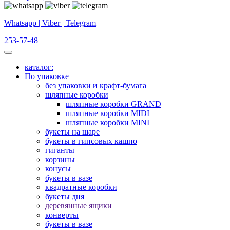
Whatsapp | Viber | Telegram
253-57-48
каталог:
По упаковке
без упаковки и крафт-бумага
шляпные коробки
шляпные коробки GRAND
шляпные коробки MIDI
шляпные коробки MINI
букеты на шаре
букеты в гипсовых кашпо
гиганты
корзины
конусы
букеты в вазе
квадратные коробки
букеты дня
деревянные ящики
конверты
букеты в вазе