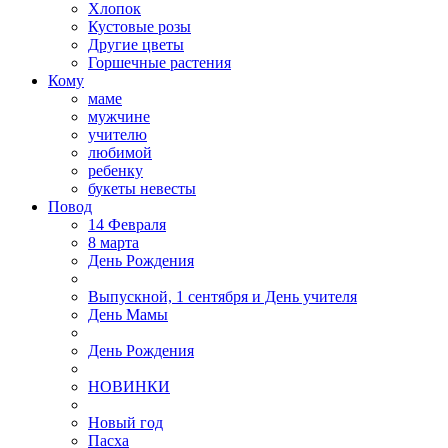
Хлопок
Кустовые розы
Другие цветы
Горшечные растения
Кому
маме
мужчине
учителю
любимой
ребенку
букеты невесты
Повод
14 Февраля
8 марта
День Рождения
Выпускной, 1 сентября и День учителя
День Мамы
День Рождения
НОВИНКИ
Новый год
Пасха