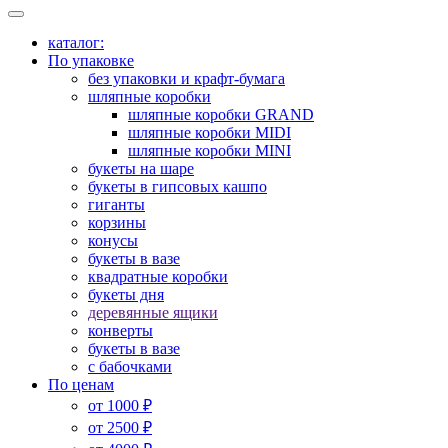
каталог:
По упаковке
без упаковки и крафт-бумага
шляпные коробки
шляпные коробки GRAND
шляпные коробки MIDI
шляпные коробки MINI
букеты на шаре
букеты в гипсовых кашпо
гиганты
корзины
конусы
букеты в вазе
квадратные коробки
букеты дня
деревянные ящики
конверты
букеты в вазе
с бабочками
По ценам
от 1000 ₽
от 2500 ₽