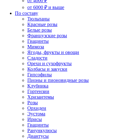
от 4000 ₽
от 6000 ₽ и выше
По составу
Тюльпаны
Красные розы
Белые розы
Французские розы
Гиацинты
Мимоза
Ягоды, фрукты и овощи
Сладости
Орехи и сухофрукты
Колбасы и закуски
Гипсофилы
Пионы и пионовидные розы
Клубника
Гортензии
Хризантемы
Розы
Орхидеи
Эустома
Ирисы
Гиацинты
Ранункулюсы
Диантусы