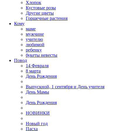
Хлопок
Кустовые розы
Другие цветы
Горшечные растения
Кому
маме
мужчине
учителю
любимой
ребенку
букеты невесты
Повод
14 Февраля
8 марта
День Рождения
Выпускной, 1 сентября и День учителя
День Мамы
День Рождения
НОВИНКИ
Новый год
Пасха