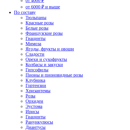
от 4000 ₽
от 6000 ₽ и выше
По составу
Тюльпаны
Красные розы
Белые розы
Французские розы
Гиацинты
Мимоза
Ягоды, фрукты и овощи
Сладости
Орехи и сухофрукты
Колбасы и закуски
Гипсофилы
Пионы и пионовидные розы
Клубника
Гортензии
Хризантемы
Розы
Орхидеи
Эустома
Ирисы
Гиацинты
Ранункулюсы
Диантусы