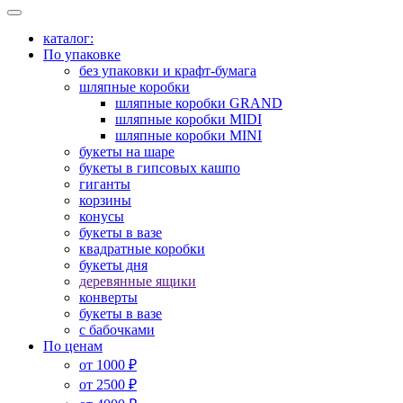
каталог:
По упаковке
без упаковки и крафт-бумага
шляпные коробки
шляпные коробки GRAND
шляпные коробки MIDI
шляпные коробки MINI
букеты на шаре
букеты в гипсовых кашпо
гиганты
корзины
конусы
букеты в вазе
квадратные коробки
букеты дня
деревянные ящики
конверты
букеты в вазе
с бабочками
По ценам
от 1000 ₽
от 2500 ₽