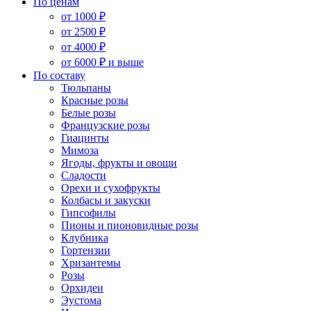
По ценам
от 1000 ₽
от 2500 ₽
от 4000 ₽
от 6000 ₽ и выше
По составу
Тюльпаны
Красные розы
Белые розы
Французские розы
Гиацинты
Мимоза
Ягоды, фрукты и овощи
Сладости
Орехи и сухофрукты
Колбасы и закуски
Гипсофилы
Пионы и пионовидные розы
Клубника
Гортензии
Хризантемы
Розы
Орхидеи
Эустома