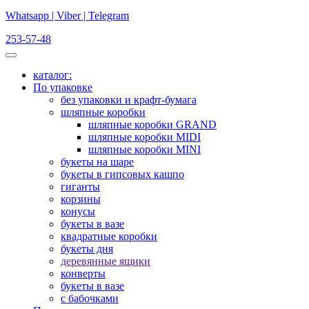
Whatsapp | Viber | Telegram
253-57-48
каталог:
По упаковке
без упаковки и крафт-бумага
шляпные коробки
шляпные коробки GRAND
шляпные коробки MIDI
шляпные коробки MINI
букеты на шаре
букеты в гипсовых кашпо
гиганты
корзины
конусы
букеты в вазе
квадратные коробки
букеты дня
деревянные ящики
конверты
букеты в вазе
с бабочками