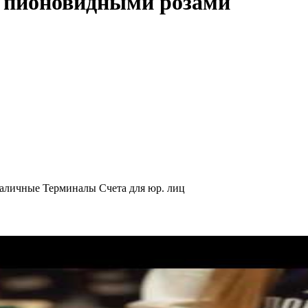
с пионовидными розами
аличные
Терминалы
Счета для юр. лиц