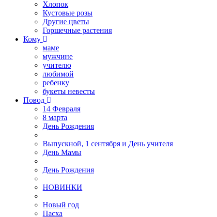
Хлопок
Кустовые розы
Другие цветы
Горшечные растения
Кому
маме
мужчине
учителю
любимой
ребенку
букеты невесты
Повод
14 Февраля
8 марта
День Рождения
Выпускной, 1 сентября и День учителя
День Мамы
День Рождения
НОВИНКИ
Новый год
Пасха