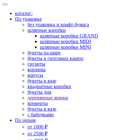
каталог:
По упаковке
без упаковки и крафт-бумага
шляпные коробки
шляпные коробки GRAND
шляпные коробки MIDI
шляпные коробки MINI
букеты на шаре
букеты в гипсовых кашпо
гиганты
корзины
конусы
букеты в вазе
квадратные коробки
букеты дня
деревянные ящики
конверты
букеты в вазе
с бабочками
По ценам
от 1000 ₽
от 2500 ₽