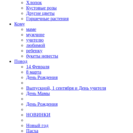
Хлопок
Кустовые розы
Другие цветы
Горшечные растения
Кому
маме
мужчине
учителю
любимой
ребенку
букеты невесты
Повод
14 Февраля
8 марта
День Рождения
Выпускной, 1 сентября и День учителя
День Мамы
День Рождения
НОВИНКИ
Новый год
Пасха