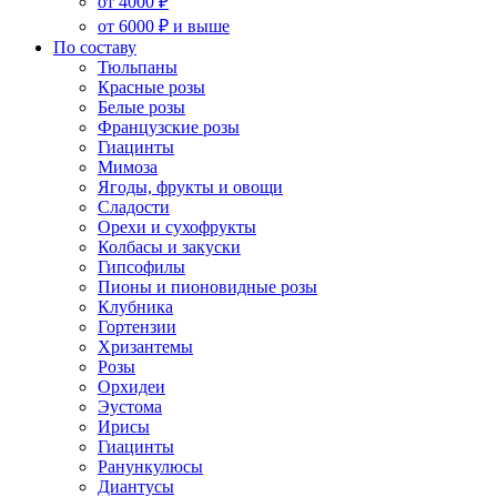
от 4000 ₽
от 6000 ₽ и выше
По составу
Тюльпаны
Красные розы
Белые розы
Французские розы
Гиацинты
Мимоза
Ягоды, фрукты и овощи
Сладости
Орехи и сухофрукты
Колбасы и закуски
Гипсофилы
Пионы и пионовидные розы
Клубника
Гортензии
Хризантемы
Розы
Орхидеи
Эустома
Ирисы
Гиацинты
Ранункулюсы
Диантусы