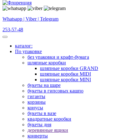
Whatsapp | Viber | Telegram
253-57-48
каталог:
По упаковке
без упаковки и крафт-бумага
шляпные коробки
шляпные коробки GRAND
шляпные коробки MIDI
шляпные коробки MINI
букеты на шаре
букеты в гипсовых кашпо
гиганты
корзины
конусы
букеты в вазе
квадратные коробки
букеты дня
деревянные ящики
конверты