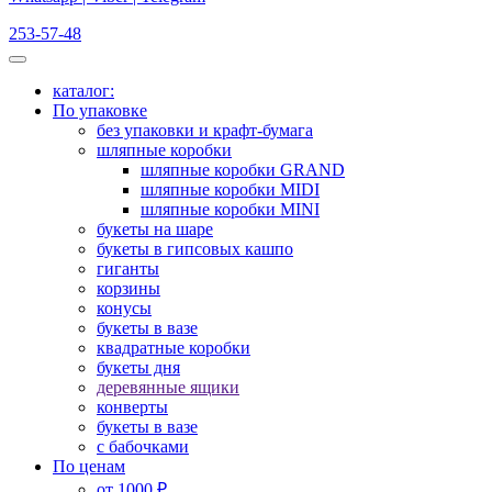
253-57-48
каталог:
По упаковке
без упаковки и крафт-бумага
шляпные коробки
шляпные коробки GRAND
шляпные коробки MIDI
шляпные коробки MINI
букеты на шаре
букеты в гипсовых кашпо
гиганты
корзины
конусы
букеты в вазе
квадратные коробки
букеты дня
деревянные ящики
конверты
букеты в вазе
с бабочками
По ценам
от 1000 ₽