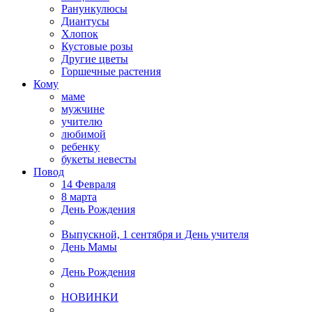
Ранункулюсы
Диантусы
Хлопок
Кустовые розы
Другие цветы
Горшечные растения
Кому
маме
мужчине
учителю
любимой
ребенку
букеты невесты
Повод
14 Февраля
8 марта
День Рождения
Выпускной, 1 сентября и День учителя
День Мамы
День Рождения
НОВИНКИ