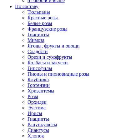
от 6000 ₽ и выше
По составу
Тюльпаны
Красные розы
Белые розы
Французские розы
Гиацинты
Мимоза
Ягоды, фрукты и овощи
Сладости
Орехи и сухофрукты
Колбасы и закуски
Гипсофилы
Пионы и пионовидные розы
Клубника
Гортензии
Хризантемы
Розы
Орхидеи
Эустома
Ирисы
Гиацинты
Ранункулюсы
Диантусы
Хлопок