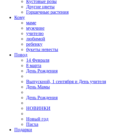
Кустовые розы
Другие цветы
Горшечные растения
Кому
маме
мужчине
учителю
любимой
ребенку
букеты невесты
Повод
14 Февраля
8 марта
День Рождения
Выпускной, 1 сентября и День учителя
День Мамы
День Рождения
НОВИНКИ
Новый год
Пасха
Подарки