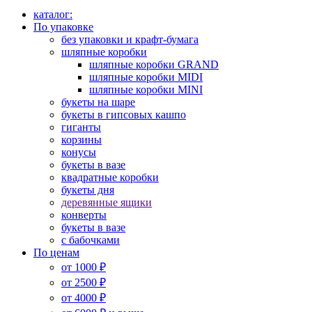
каталог:
По упаковке
без упаковки и крафт-бумага
шляпные коробки
шляпные коробки GRAND
шляпные коробки MIDI
шляпные коробки MINI
букеты на шаре
букеты в гипсовых кашпо
гиганты
корзины
конусы
букеты в вазе
квадратные коробки
букеты дня
деревянные ящики
конверты
букеты в вазе
с бабочками
По ценам
от 1000 ₽
от 2500 ₽
от 4000 ₽