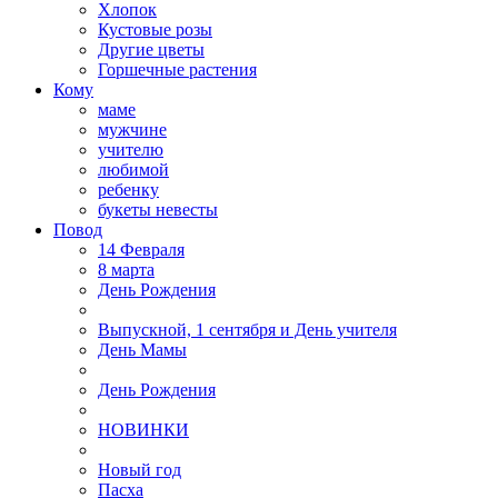
Хлопок
Кустовые розы
Другие цветы
Горшечные растения
Кому
маме
мужчине
учителю
любимой
ребенку
букеты невесты
Повод
14 Февраля
8 марта
День Рождения
Выпускной, 1 сентября и День учителя
День Мамы
День Рождения
НОВИНКИ
Новый год
Пасха