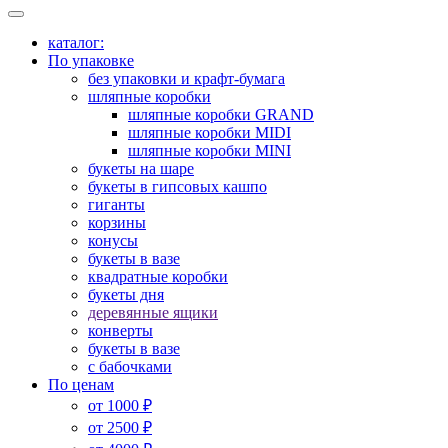
каталог:
По упаковке
без упаковки и крафт-бумага
шляпные коробки
шляпные коробки GRAND
шляпные коробки MIDI
шляпные коробки MINI
букеты на шаре
букеты в гипсовых кашпо
гиганты
корзины
конусы
букеты в вазе
квадратные коробки
букеты дня
деревянные ящики
конверты
букеты в вазе
с бабочками
По ценам
от 1000 ₽
от 2500 ₽