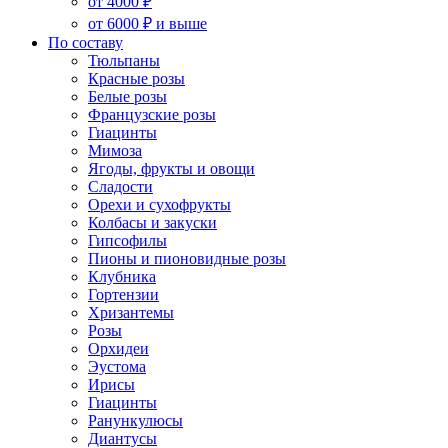
от 4000 ₽
от 6000 ₽ и выше
По составу
Тюльпаны
Красные розы
Белые розы
Французские розы
Гиацинты
Мимоза
Ягоды, фрукты и овощи
Сладости
Орехи и сухофрукты
Колбасы и закуски
Гипсофилы
Пионы и пионовидные розы
Клубника
Гортензии
Хризантемы
Розы
Орхидеи
Эустома
Ирисы
Гиацинты
Ранункулюсы
Диантусы