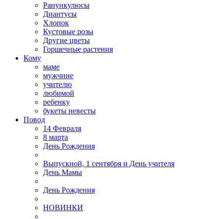
Ранункулюсы
Диантусы
Хлопок
Кустовые розы
Другие цветы
Горшечные растения
Кому
маме
мужчине
учителю
любимой
ребенку
букеты невесты
Повод
14 Февраля
8 марта
День Рождения
Выпускной, 1 сентября и День учителя
День Мамы
День Рождения
НОВИНКИ