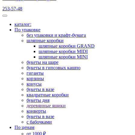
253-57-48
каталог:
По упаковке
без упаковки и крафт-бумага
шляпные коробки
шляпные коробки GRAND
шляпные коробки MIDI
шляпные коробки MINI
букеты на шаре
букеты в гипсовых кашпо
гиганты
корзины
конусы
букеты в вазе
квадратные коробки
букеты дня
деревянные ящики
конверты
букеты в вазе
с бабочками
По ценам
от 1000 ₽