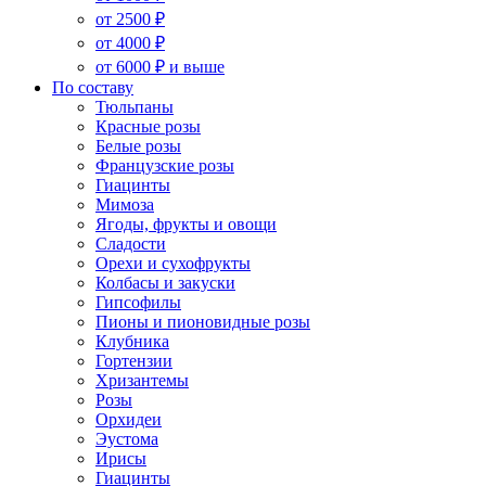
от 2500 ₽
от 4000 ₽
от 6000 ₽ и выше
По составу
Тюльпаны
Красные розы
Белые розы
Французские розы
Гиацинты
Мимоза
Ягоды, фрукты и овощи
Сладости
Орехи и сухофрукты
Колбасы и закуски
Гипсофилы
Пионы и пионовидные розы
Клубника
Гортензии
Хризантемы
Розы
Орхидеи
Эустома
Ирисы
Гиацинты