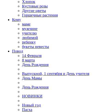
Хлопок
Кустовые розы
Другие цветы
Горшечные растения
Кому
маме
мужчине
учителю
любимой
ребенку
букеты невесты
Повод
14 Февраля
8 марта
День Рождения
Выпускной, 1 сентября и День учителя
День Мамы
День Рождения
НОВИНКИ
Новый год
Пасха