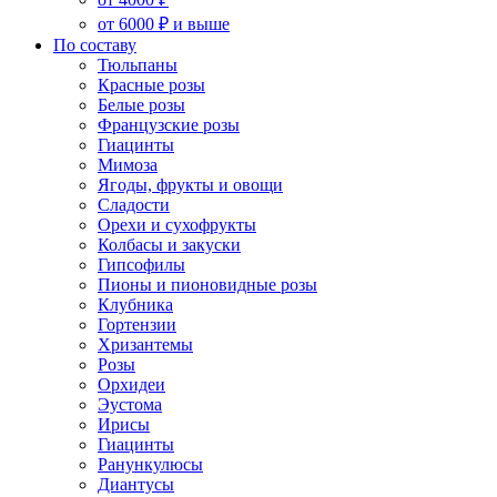
от 6000 ₽ и выше
По составу
Тюльпаны
Красные розы
Белые розы
Французские розы
Гиацинты
Мимоза
Ягоды, фрукты и овощи
Сладости
Орехи и сухофрукты
Колбасы и закуски
Гипсофилы
Пионы и пионовидные розы
Клубника
Гортензии
Хризантемы
Розы
Орхидеи
Эустома
Ирисы
Гиацинты
Ранункулюсы
Диантусы