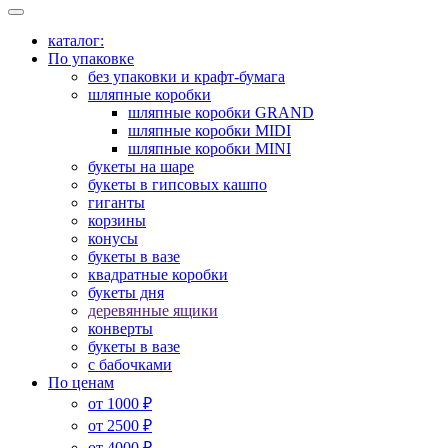
каталог:
По упаковке
без упаковки и крафт-бумага
шляпные коробки
шляпные коробки GRAND
шляпные коробки MIDI
шляпные коробки MINI
букеты на шаре
букеты в гипсовых кашпо
гиганты
корзины
конусы
букеты в вазе
квадратные коробки
букеты дня
деревянные ящики
конверты
букеты в вазе
с бабочками
По ценам
от 1000 ₽
от 2500 ₽
от 4000 ₽