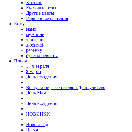
Хлопок
Кустовые розы
Другие цветы
Горшечные растения
Кому
маме
мужчине
учителю
любимой
ребенку
букеты невесты
Повод
14 Февраля
8 марта
День Рождения
Выпускной, 1 сентября и День учителя
День Мамы
День Рождения
НОВИНКИ
Новый год
Пасха