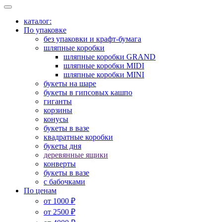
каталог:
По упаковке
без упаковки и крафт-бумага
шляпные коробки
шляпные коробки GRAND
шляпные коробки MIDI
шляпные коробки MINI
букеты на шаре
букеты в гипсовых кашпо
гиганты
корзины
конусы
букеты в вазе
квадратные коробки
букеты дня
деревянные ящики
конверты
букеты в вазе
с бабочками
По ценам
от 1000 ₽
от 2500 ₽