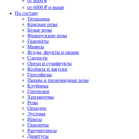
от 4000 ₽
от 6000 ₽ и выше
По составу
Тюльпаны
Красные розы
Белые розы
Французские розы
Гиацинты
Мимоза
Ягоды, фрукты и овощи
Сладости
Орехи и сухофрукты
Колбасы и закуски
Гипсофилы
Пионы и пионовидные розы
Клубника
Гортензии
Хризантемы
Розы
Орхидеи
Эустома
Ирисы
Гиацинты
Ранункулюсы
Диантусы