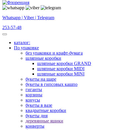
Whatsapp | Viber | Telegram
253-57-48
каталог:
По упаковке
без упаковки и крафт-бумага
шляпные коробки
шляпные коробки GRAND
шляпные коробки MIDI
шляпные коробки MINI
букеты на шаре
букеты в гипсовых кашпо
гиганты
корзины
конусы
букеты в вазе
квадратные коробки
букеты дня
деревянные ящики
конверты