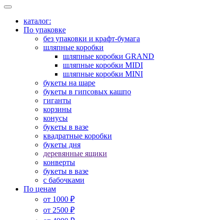
каталог:
По упаковке
без упаковки и крафт-бумага
шляпные коробки
шляпные коробки GRAND
шляпные коробки MIDI
шляпные коробки MINI
букеты на шаре
букеты в гипсовых кашпо
гиганты
корзины
конусы
букеты в вазе
квадратные коробки
букеты дня
деревянные ящики
конверты
букеты в вазе
с бабочками
По ценам
от 1000 ₽
от 2500 ₽