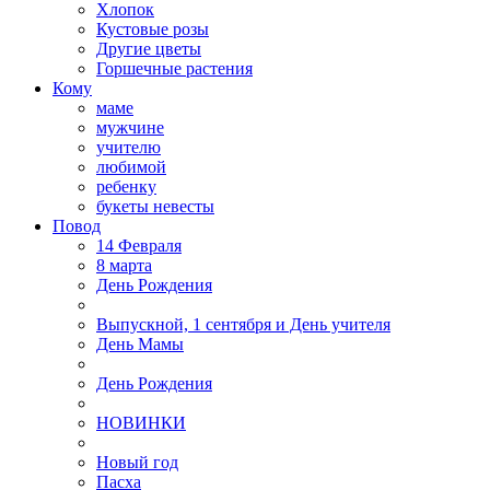
Хлопок
Кустовые розы
Другие цветы
Горшечные растения
Кому
маме
мужчине
учителю
любимой
ребенку
букеты невесты
Повод
14 Февраля
8 марта
День Рождения
Выпускной, 1 сентября и День учителя
День Мамы
День Рождения
НОВИНКИ
Новый год
Пасха