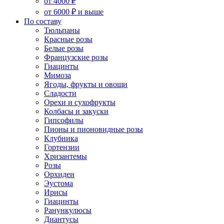
от 4000 ₽
от 6000 ₽ и выше
По составу
Тюльпаны
Красные розы
Белые розы
Французские розы
Гиацинты
Мимоза
Ягоды, фрукты и овощи
Сладости
Орехи и сухофрукты
Колбасы и закуски
Гипсофилы
Пионы и пионовидные розы
Клубника
Гортензии
Хризантемы
Розы
Орхидеи
Эустома
Ирисы
Гиацинты
Ранункулюсы
Диантусы