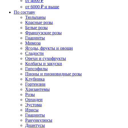
от 4000 ₽
от 6000 ₽ и выше
По составу
Тюльпаны
Красные розы
Белые розы
Французские розы
Гиацинты
Мимоза
Ягоды, фрукты и овощи
Сладости
Орехи и сухофрукты
Колбасы и закуски
Гипсофилы
Пионы и пионовидные розы
Клубника
Гортензии
Хризантемы
Розы
Орхидеи
Эустома
Ирисы
Гиацинты
Ранункулюсы
Диантусы