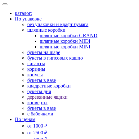
каталог:
По упаковке
без упаковки и крафт-бумага
шляпные коробки
шляпные коробки GRAND
шляпные коробки MIDI
шляпные коробки MINI
букеты на шаре
букеты в гипсовых кашпо
гиганты
корзины
конусы
букеты в вазе
квадратные коробки
букеты дня
деревянные ящики
конверты
букеты в вазе
с бабочками
По ценам
от 1000 ₽
от 2500 ₽