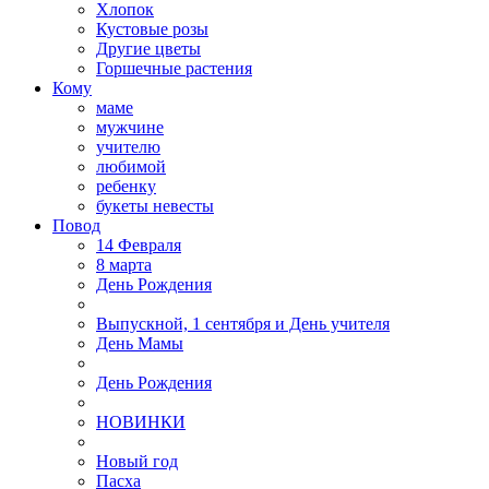
Хлопок
Кустовые розы
Другие цветы
Горшечные растения
Кому
маме
мужчине
учителю
любимой
ребенку
букеты невесты
Повод
14 Февраля
8 марта
День Рождения
Выпускной, 1 сентября и День учителя
День Мамы
День Рождения
НОВИНКИ
Новый год
Пасха