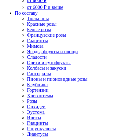
от 4000 ₽
от 6000 ₽ и выше
По составу
Тюльпаны
Красные розы
Белые розы
Французские розы
Гиацинты
Мимоза
Ягоды, фрукты и овощи
Сладости
Орехи и сухофрукты
Колбасы и закуски
Гипсофилы
Пионы и пионовидные розы
Клубника
Гортензии
Хризантемы
Розы
Орхидеи
Эустома
Ирисы
Гиацинты
Ранункулюсы
Диантусы