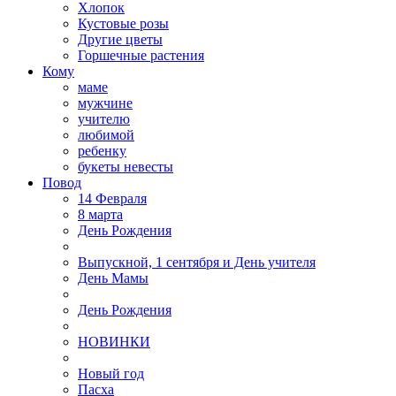
Хлопок
Кустовые розы
Другие цветы
Горшечные растения
Кому
маме
мужчине
учителю
любимой
ребенку
букеты невесты
Повод
14 Февраля
8 марта
День Рождения
Выпускной, 1 сентября и День учителя
День Мамы
День Рождения
НОВИНКИ
Новый год
Пасха