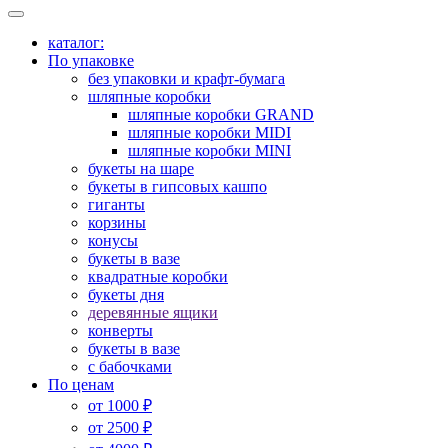
каталог:
По упаковке
без упаковки и крафт-бумага
шляпные коробки
шляпные коробки GRAND
шляпные коробки MIDI
шляпные коробки MINI
букеты на шаре
букеты в гипсовых кашпо
гиганты
корзины
конусы
букеты в вазе
квадратные коробки
букеты дня
деревянные ящики
конверты
букеты в вазе
с бабочками
По ценам
от 1000 ₽
от 2500 ₽