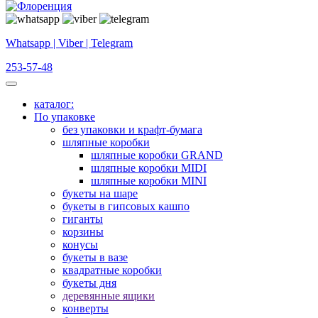
Whatsapp | Viber | Telegram
253-57-48
каталог:
По упаковке
без упаковки и крафт-бумага
шляпные коробки
шляпные коробки GRAND
шляпные коробки MIDI
шляпные коробки MINI
букеты на шаре
букеты в гипсовых кашпо
гиганты
корзины
конусы
букеты в вазе
квадратные коробки
букеты дня
деревянные ящики
конверты