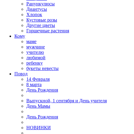
Ранункулюсы
Диантусы
Хлопок
Кустовые розы
Другие цветы
Горшечные растения
Кому
маме
мужчине
учителю
любимой
ребенку
букеты невесты
Повод
14 Февраля
8 марта
День Рождения
Выпускной, 1 сентября и День учителя
День Мамы
День Рождения
НОВИНКИ