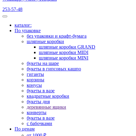
253-57-48
каталог:
По упаковке
без упаковки и крафт-бумага
шляпные коробки
шляпные коробки GRAND
шляпные коробки MIDI
шляпные коробки MINI
букеты на шаре
букеты в гипсовых кашпо
гиганты
корзины
конусы
букеты в вазе
квадратные коробки
букеты дня
деревянные ящики
конверты
букеты в вазе
с бабочками
По ценам
от 1000 ₽