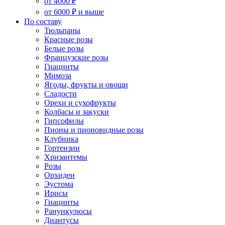
от 4000 ₽
от 6000 ₽ и выше
По составу
Тюльпаны
Красные розы
Белые розы
Французские розы
Гиацинты
Мимоза
Ягоды, фрукты и овощи
Сладости
Орехи и сухофрукты
Колбасы и закуски
Гипсофилы
Пионы и пионовидные розы
Клубника
Гортензии
Хризантемы
Розы
Орхидеи
Эустома
Ирисы
Гиацинты
Ранункулюсы
Диантусы