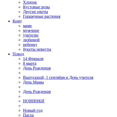
Хлопок
Кустовые розы
Другие цветы
Горшечные растения
Кому
маме
мужчине
учителю
любимой
ребенку
букеты невесты
Повод
14 Февраля
8 марта
День Рождения
Выпускной, 1 сентября и День учителя
День Мамы
День Рождения
НОВИНКИ
Новый год
Пасха