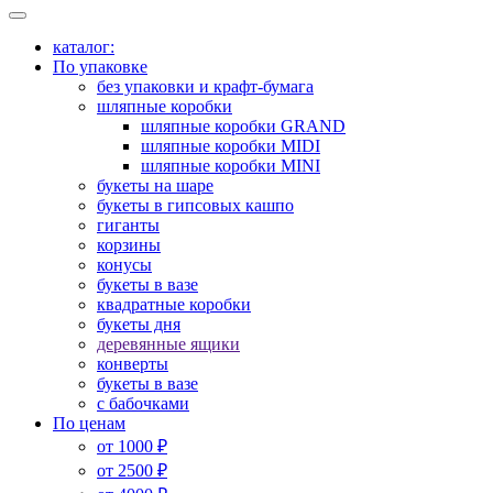
каталог:
По упаковке
без упаковки и крафт-бумага
шляпные коробки
шляпные коробки GRAND
шляпные коробки MIDI
шляпные коробки MINI
букеты на шаре
букеты в гипсовых кашпо
гиганты
корзины
конусы
букеты в вазе
квадратные коробки
букеты дня
деревянные ящики
конверты
букеты в вазе
с бабочками
По ценам
от 1000 ₽
от 2500 ₽