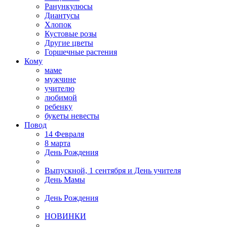
Ранункулюсы
Диантусы
Хлопок
Кустовые розы
Другие цветы
Горшечные растения
Кому
маме
мужчине
учителю
любимой
ребенку
букеты невесты
Повод
14 Февраля
8 марта
День Рождения
Выпускной, 1 сентября и День учителя
День Мамы
День Рождения
НОВИНКИ