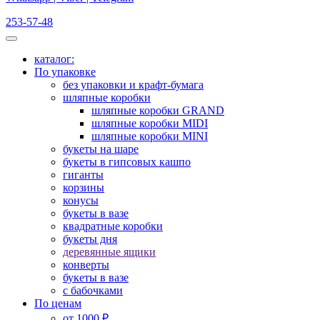
253-57-48
каталог:
По упаковке
без упаковки и крафт-бумага
шляпные коробки
шляпные коробки GRAND
шляпные коробки MIDI
шляпные коробки MINI
букеты на шаре
букеты в гипсовых кашпо
гиганты
корзины
конусы
букеты в вазе
квадратные коробки
букеты дня
деревянные ящики
конверты
букеты в вазе
с бабочками
По ценам
от 1000 ₽