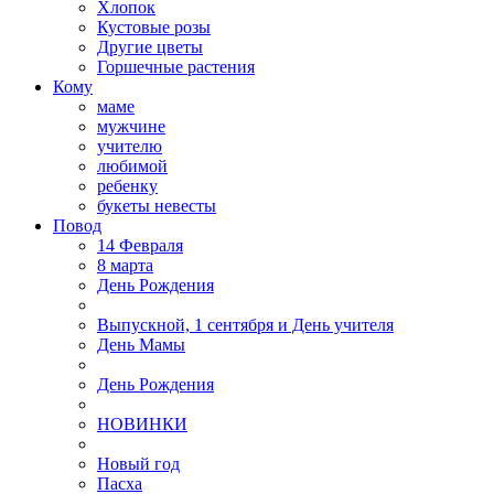
Хлопок
Кустовые розы
Другие цветы
Горшечные растения
Кому
маме
мужчине
учителю
любимой
ребенку
букеты невесты
Повод
14 Февраля
8 марта
День Рождения
Выпускной, 1 сентября и День учителя
День Мамы
День Рождения
НОВИНКИ
Новый год
Пасха