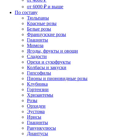
от 6000 ₽ и выше
По составу
Тюльпаны
Красные розы
Белые розы
Французские розы
Гиацинты
Мимоза
Ягоды, фрукты и овощи
Сладости
Орехи и сухофрукты
Колбасы и закуски
Гипсофилы
Пионы и пионовидные розы
Клубника
Гортензии
Хризантемы
Розы
Орхидеи
Эустома
Ирисы
Гиацинты
Ранункулюсы
Диантусы