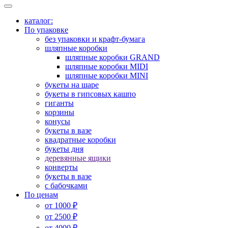
каталог:
По упаковке
без упаковки и крафт-бумага
шляпные коробки
шляпные коробки GRAND
шляпные коробки MIDI
шляпные коробки MINI
букеты на шаре
букеты в гипсовых кашпо
гиганты
корзины
конусы
букеты в вазе
квадратные коробки
букеты дня
деревянные ящики
конверты
букеты в вазе
с бабочками
По ценам
от 1000 ₽
от 2500 ₽
от 4000 ₽